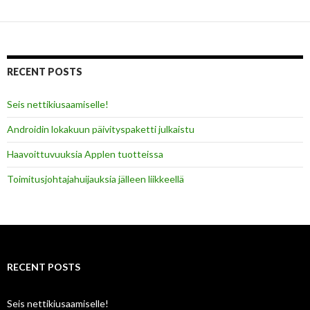
RECENT POSTS
Seis nettikiusaamiselle!
Androidin lokakuun päivityspaketti julkaistu
Haavoittuvuuksia Applen tuotteissa
Toimitusjohtajahuijauksia jälleen liikkeellä
RECENT POSTS
Seis nettikiusaamiselle!