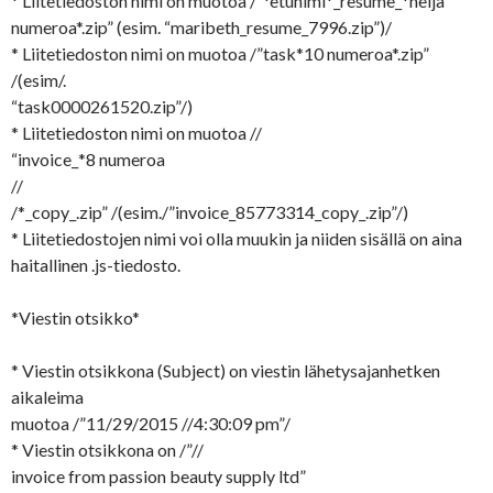
* Liitetiedoston nimi on muotoa /”*etunimi*_resume_*neljä
numeroa*.zip” (esim. “maribeth_resume_7996.zip”)/
* Liitetiedoston nimi on muotoa /”task*10 numeroa*.zip”
/(esim/.
“task0000261520.zip”/)
* Liitetiedoston nimi on muotoa //
“invoice_*8 numeroa
//
/*_copy_.zip” /(esim./”invoice_85773314_copy_.zip”/)
* Liitetiedostojen nimi voi olla muukin ja niiden sisällä on aina
haitallinen .js-tiedosto.
*Viestin otsikko*
* Viestin otsikkona (Subject) on viestin lähetysajanhetken
aikaleima
muotoa /”11/29/2015 //4:30:09 pm”/
* Viestin otsikkona on /”//
invoice from passion beauty supply ltd”