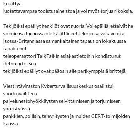
kerättyä
luotettavampaa todistusaineistoa ja voi myös torjua rikoksia.
Tekijöiksi epäillyt henkilöt ovat nuoria. Voi epäillä, etteivät he
voimiensa tunnossa ole käsittäneet tekojensa vakavuutta.
Isossa-Britanniassa samankaltainen tapaus on lokakuussa
tapahtunut
teleoperaattori TalkTalkin asiakastietoihin kohdistunut
tietomurto. Sen
tekijöiksi epäillyt ovat pääosin alle parikymppisiä brittejä.
Viestintäviraston Kyberturvallisuuskeskus osallistui
vuodenvaihteen
palvelunestohyökkäysten selvittämiseen ja torjumiseen
yhteistyössä
pankkien, poliisin, teleyritysten ja muiden CERT-toimijoiden
kanssa.