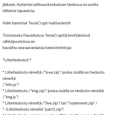
jälkeen. Kyberturvallisuuskeskuksen tiedossa on useita
tällaisia tapauksia.
Näin tunnistat TeslaCrypt-haittaviestit
Toistaiseksi havaituissa TeslaCryptiä levittäneissä
sähköposteissa on
havaittu seuraavanlaisia tunnistetietoja:
*Liitetiedostot:*
* Liitetiedosto nimeltä /”love.zip”/ jonka sisällä on tiedosto
nimeltä
/”info.js”/
* Liitetiedosto /”img.zip”/ jonka sisällä on tiedosto nimeltä
/”img.js”/
* Liitetiedosto nimeltä /”live.zip”/ tai /”statement.zip” /
* /Liitetiedosto nimeltä “part1.zip”/