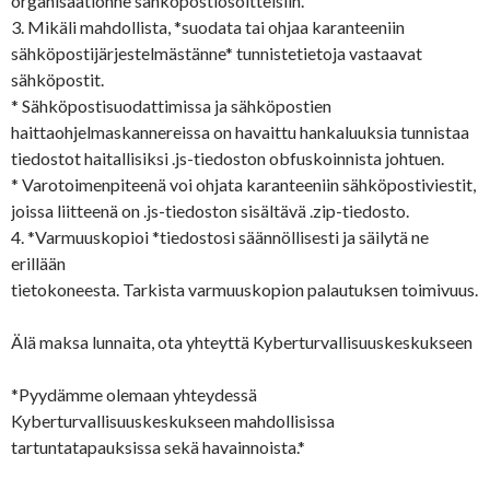
organisaationne sähköpostiosoitteisiin.
3. Mikäli mahdollista, *suodata tai ohjaa karanteeniin
sähköpostijärjestelmästänne* tunnistetietoja vastaavat
sähköpostit.
* Sähköpostisuodattimissa ja sähköpostien
haittaohjelmaskannereissa on havaittu hankaluuksia tunnistaa
tiedostot haitallisiksi .js-tiedoston obfuskoinnista johtuen.
* Varotoimenpiteenä voi ohjata karanteeniin sähköpostiviestit,
joissa liitteenä on .js-tiedoston sisältävä .zip-tiedosto.
4. *Varmuuskopioi *tiedostosi säännöllisesti ja säilytä ne
erillään
tietokoneesta. Tarkista varmuuskopion palautuksen toimivuus.
Älä maksa lunnaita, ota yhteyttä Kyberturvallisuuskeskukseen
*Pyydämme olemaan yhteydessä
Kyberturvallisuuskeskukseen mahdollisissa
tartuntatapauksissa sekä havainnoista.*