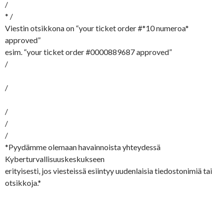
/
* /
Viestin otsikkona on “your ticket order #*10 numeroa*
approved”
esim. “your ticket order #0000889687 approved”
/
/
/
/
/
*Pyydämme olemaan havainnoista yhteydessä
Kyberturvallisuuskeskukseen
erityisesti, jos viesteissä esiintyy uudenlaisia tiedostonimiä tai
otsikkoja.*