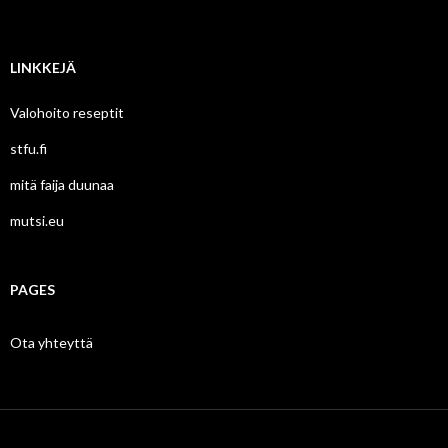
LINKKEJÄ
Valohoito reseptit
stfu.fi
mitä faija duunaa
mutsi.eu
PAGES
Ota yhteyttä