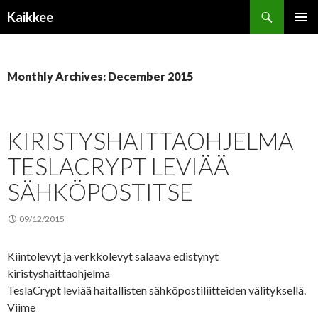
Search
Kaikkee
SKIP
PRIMAR
TO
MENU
CONTENT
Monthly Archives: December 2015
KIRISTYSHAITTAOHJELMA
TESLACRYPT LEVIÄÄ
SÄHKÖPOSTITSE
09/12/2015
Kiintolevyt ja verkkolevyt salaava edistynyt
kiristyshaittaohjelma
TeslaCrypt leviää haitallisten sähköpostiliitteiden välityksellä.
Viime