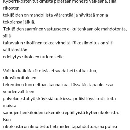
Kyberrikosten tutkimista pidetään monesti vaikeana, sillä
rikosten
tekijöiden on mahdollista väärentää ja hävittää monia
tekojensa jälkiä.
Tekijöiden saaminen vastuuseen ei kuitenkaan ole mahdotonta,
sillä
taitavakin rikollinen tekee virheitä. Rikosilmoitus on silti
välttämätön
edellytys rikoksen tutkimiselle.
Vaikka kaikkia rikoksia ei saada heti ratkaistua,
rikosilmoituksen
tekeminen tuoreeltaan kannattaa. Tässäkin tapauksessa
vuodenvaihteen
palvelunestohyökkäyksiä tutkiessa poliisi löysi todisteita
muista
samojen henkilöiden tekemiksi epäillyistä kyberrikoksista.
Kun
rikoksista on ilmoitettu heti niiden tapahduttua, saa poliisi